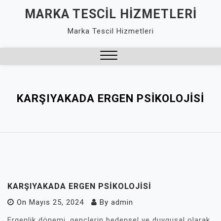
Skip
MARKA TESCIL HIZMETLERI
to
Marka Tescil Hizmetleri
content
Close
Menu
KARŞIYAKADA ERGEN PSIKOLOJISI
KARŞIYAKADA ERGEN PSIKOLOJISI
On
Mayıs 25, 2024
By
admin
Ergenlik dönemi, gençlerin bedensel ve duygusal olarak