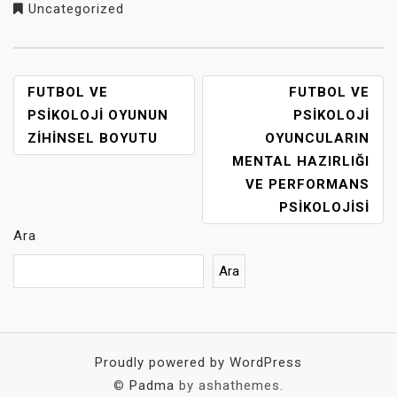
Uncategorized
YAZI
FUTBOL VE
FUTBOL VE
GEZINMESI
PSIKOLOJI OYUNUN
PSIKOLOJI
ZIHINSEL BOYUTU
OYUNCULARIN
MENTAL HAZIRLIĞI
VE PERFORMANS
PSIKOLOJISI
Ara
Ara
Proudly powered by WordPress
©
Padma
by ashathemes.