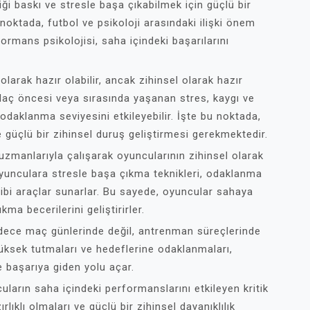
i baskı ve stresle başa çıkabilmek için güçlü bir
u noktada, futbol ve psikoloji arasındaki ilişki önem
formans psikolojisi, saha içindeki başarılarını
larak hazır olabilir, ancak zihinsel olarak hazır
Maç öncesi veya sırasında yaşanan stres, kaygı ve
daklanma seviyesini etkileyebilir. İşte bu noktada,
 güçlü bir zihinsel duruş geliştirmesi gerekmektedir.
uzmanlarıyla çalışarak oyuncularının zihinsel olarak
oyunculara stresle başa çıkma teknikleri, odaklanma
gibi araçlar sunarlar. Bu sayede, oyuncular sahaya
ma becerilerini geliştirirler.
sadece maç günlerinde değil, antrenman süreçlerinde
üksek tutmaları ve hedeflerine odaklanmaları,
e başarıya giden yolu açar.
uların saha içindeki performanslarını etkileyen kritik
rlıklı olmaları ve güçlü bir zihinsel dayanıklılık