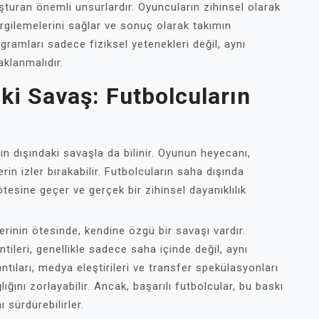
uşturan önemli unsurlardır. Oyuncuların zihinsel olarak
gilemelerini sağlar ve sonuç olarak takımın
gramları sadece fiziksel yetenekleri değil, aynı
klanmalıdır.
ki Savaş: Futbolcuların
n dışındaki savaşla da bilinir. Oyunun heyecanı,
in izler bırakabilir. Futbolcuların saha dışında
 ötesine geçer ve gerçek bir zihinsel dayanıklılık
erinin ötesinde, kendine özgü bir savaşı vardır.
ntileri, genellikle sadece saha içinde değil, aynı
tıları, medya eleştirileri ve transfer spekülasyonları
lığını zorlayabilir. Ancak, başarılı futbolcular, bu baskı
ı sürdürebilirler.