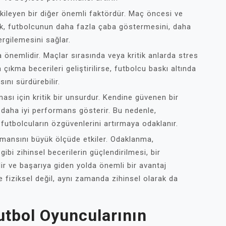
ileyen bir diğer önemli faktördür. Maç öncesi ve
k, futbolcunun daha fazla çaba göstermesini, daha
rgilemesini sağlar.
 önemlidir. Maçlar sırasında veya kritik anlarda stres
çıkma becerileri geliştirilirse, futbolcu baskı altında
ını sürdürebilir.
ası için kritik bir unsurdur. Kendine güvenen bir
ve daha iyi performans gösterir. Bu nedenle,
 futbolcuların özgüvenlerini artırmaya odaklanır.
rmansını büyük ölçüde etkiler. Odaklanma,
bi zihinsel becerilerin güçlendirilmesi, bir
ir ve başarıya giden yolda önemli bir avantaj
e fiziksel değil, aynı zamanda zihinsel olarak da
utbol Oyuncularının