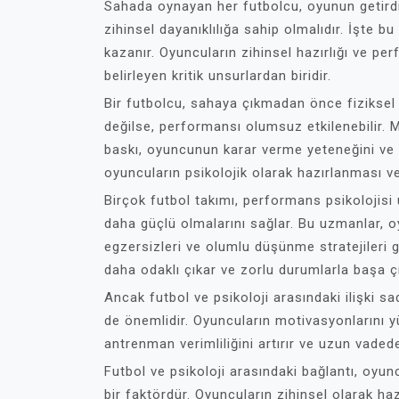
Sahada oynayan her futbolcu, oyunun getirdiğ
zihinsel dayanıklılığa sahip olmalıdır. İşte b
kazanır. Oyuncuların zihinsel hazırlığı ve per
belirleyen kritik unsurlardan biridir.
Bir futbolcu, sahaya çıkmadan önce fiziksel o
değilse, performansı olumsuz etkilenebilir. 
baskı, oyuncunun karar verme yeteneğini ve o
oyuncuların psikolojik olarak hazırlanması ve
Birçok futbol takımı, performans psikolojisi 
daha güçlü olmalarını sağlar. Bu uzmanlar, 
egzersizleri ve olumlu düşünme stratejileri 
daha odaklı çıkar ve zorlu durumlarla başa çık
Ancak futbol ve psikoloji arasındaki ilişki 
de önemlidir. Oyuncuların motivasyonlarını y
antrenman verimliliğini artırır ve uzun vaded
Futbol ve psikoloji arasındaki bağlantı, oyunc
bir faktördür. Oyuncuların zihinsel olarak hazı