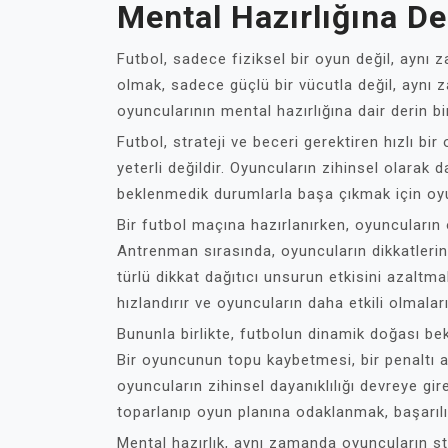
Mental Hazırlığına De
Futbol, sadece fiziksel bir oyun değil, aynı 
olmak, sadece güçlü bir vücutla değil, aynı
oyuncularının mental hazırlığına dair derin bi
Futbol, strateji ve beceri gerektiren hızlı b
yeterli değildir. Oyuncuların zihinsel olarak 
beklenmedik durumlarla başa çıkmak için oyun
Bir futbol maçına hazırlanırken, oyuncuların 
Antrenman sırasında, oyuncuların dikkatlerin
türlü dikkat dağıtıcı unsurun etkisini azaltma
hızlandırır ve oyuncuların daha etkili olmaları
Bununla birlikte, futbolun dinamik doğası be
Bir oyuncunun topu kaybetmesi, bir penaltı at
oyuncuların zihinsel dayanıklılığı devreye gir
toparlanıp oyun planına odaklanmak, başarılı f
Mental hazırlık, aynı zamanda oyuncuların str