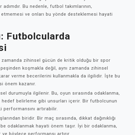
r adımdır. Bu nedenle, futbol takımlarının,
rdı etmemesi ve onları bu yönde desteklemesi hayati
: Futbolcularda
si
nı zamanda zihinsel gücün de kritik olduğu bir spor
n peşinden koşmakla değil, aynı zamanda zihinsel
ar verme becerilerini kullanmakla da ilgilidir. İşte bu
si önem kazanır.
nsel durumuyla ilgilenir. Bu, oyun sırasında odaklanma,
edef belirleme gibi unsurları içerir. Bir futbolcunun
 performansını artırabilir.
arından biridir. Bir maç sırasında, dikkat dağınıklığı
be odaklanmak hayati önem taşır. İyi bir odaklanma,
 ve böylece performansı artırır.