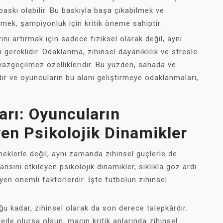
askı olabilir. Bu baskıyla başa çıkabilmek ve
mek, şampiyonluk için kritik öneme sahiptir.
ı artırmak için sadece fiziksel olarak değil, aynı
 gereklidir. Odaklanma, zihinsel dayanıklılık ve stresle
 vazgeçilmez özellikleridir. Bu yüzden, sahada ve
dir ve oyuncuların bu alanı geliştirmeye odaklanmaları,
ları: Oyuncuların
en Psikolojik Dinamikler
eklerle değil, aynı zamanda zihinsel güçlerle de
sını etkileyen psikolojik dinamikler, sıklıkla göz ardı
yen önemli faktörlerdir. İşte futbolun zihinsel
uğu kadar, zihinsel olarak da son derece talepkârdır.
ede olursa olsun, maçın kritik anlarında zihinsel