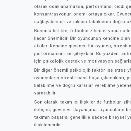
olarak odaklanamazsa, performansı ciddi şek
konsantrasyonun önemi ortaya çıkar. Oyuncu
sağlayabilmeli ve rakibin taktiklerini doğru o
Bununla birlikte, futbolun zihinsel yönü sade
kadar önemlidir. Bir oyuncunun kendine olan
etkiler. Kendine güvenen bir oyuncu, stresli an
performansını sergileyebilir. Bu yüzden, antr
için psikolojik destek ve motivasyon sağlarla
Bir diğer önemli psikolojik faktör ise stres 
oyuncuların stresle nasıl başa çıkacakları, pe
kalabilme ve doğru kararlar verebilme yetene
yaratabilir.
Son olarak, takım içi ilişkiler de futbolun zih
iletişim, güven ve dayanışma, oyuncuların bir
takımın başarısı genellikle sadece bireysel 
ilişkilendirilir.