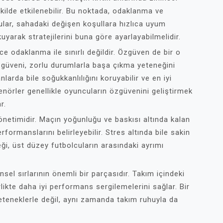
ilde etkilenebilir. Bu noktada, odaklanma ve
lar, sahadaki değişen koşullara hızlıca uyum
kuyarak stratejilerini buna göre ayarlayabilmelidir.
ce odaklanma ile sınırlı değildir. Özgüven de bir o
 güveni, zorlu durumlarla başa çıkma yeteneğini
larda bile soğukkanlılığını koruyabilir ve en iyi
enörler genellikle oyuncuların özgüvenini geliştirmek
r.
yönetimidir. Maçın yoğunluğu ve baskısı altında kalan
rformanslarını belirleyebilir. Stres altında bile sakin
ği, üst düzey futbolcuların arasındaki ayrımı
insel sırlarının önemli bir parçasıdır. Takım içindeki
likte daha iyi performans sergilemelerini sağlar. Bir
yeteneklerle değil, aynı zamanda takım ruhuyla da