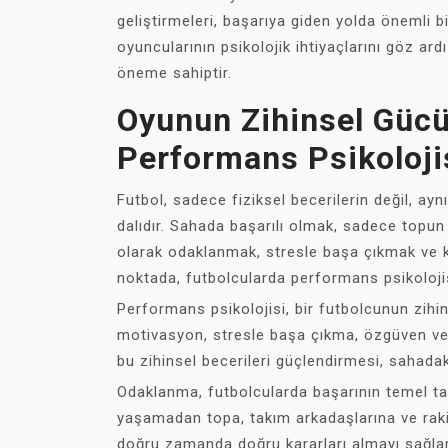
geliştirmeleri, başarıya giden yolda önemli bi
oyuncularının psikolojik ihtiyaçlarını göz a
öneme sahiptir.
Oyunun Zihinsel Gücü
Performans Psikoloji
Futbol, sadece fiziksel becerilerin değil, ay
dalıdır. Sahada başarılı olmak, sadece topu
olarak odaklanmak, stresle başa çıkmak ve kar
noktada, futbolcularda performans psikoloji
Performans psikolojisi, bir futbolcunun zihi
motivasyon, stresle başa çıkma, özgüven ve h
bu zihinsel becerileri güçlendirmesi, sahadaki
Odaklanma, futbolcularda başarının temel taşl
yaşamadan topa, takım arkadaşlarına ve raki
doğru zamanda doğru kararları almayı sağlar