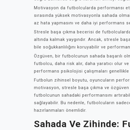
Motivasyon da futbolcularda performansı etk
sırasında yüksek motivasyonla sahada olma
az hata yapmasını ve daha iyi performans se
Stresle başa çıkma becerisi de futbolcularda
altında kalmak yaygındır. Ancak, stresle başa 
bile soğukkanlılığını koruyabilir ve performans
Özgüven, bir futbolcunun sahada başarılı olm
futbolcu, daha risk alır, daha yaratıcı olur 
performans psikolojisi çalışmaları genellikle
Futbolun zihinsel boyutu, oyuncuların perfo
motivasyon, stresle başa çıkma ve özgüven gi
futbolcunun sahadaki performansını artırabil
sağlayabilir. Bu nedenle, futbolcuların sadec
hazırlanmaları önemlidir.
Sahada Ve Zihinde: F