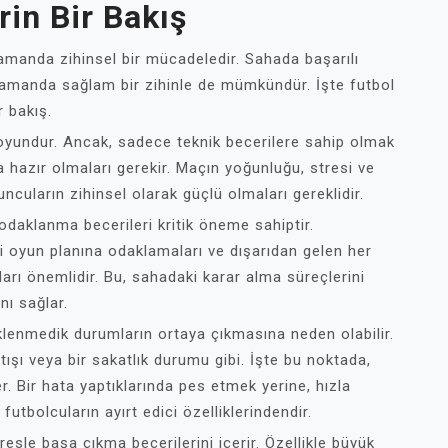
rin Bir Bakış
zamanda zihinsel bir mücadeledir. Sahada başarılı
 zamanda sağlam bir zihinle de mümkündür. İşte futbol
r bakış.
ir oyundur. Ancak, sadece teknik becerilere sahip olmak
da hazır olmaları gerekir. Maçın yoğunluğu, stresi ve
cuların zihinsel olarak güçlü olmaları gereklidir.
odaklanma becerileri kritik öneme sahiptir.
i oyun planına odaklamaları ve dışarıdan gelen her
ları önemlidir. Bu, sahadaki karar alma süreçlerini
nı sağlar.
klenmedik durumların ortaya çıkmasına neden olabilir.
ışı veya bir sakatlık durumu gibi. İşte bu noktada,
er. Bir hata yaptıklarında pes etmek yerine, hızla
utbolcuların ayırt edici özelliklerindendir.
esle başa çıkma becerilerini içerir. Özellikle büyük