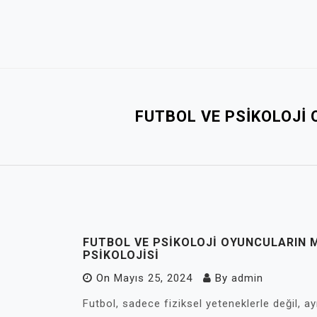
Skip
to
content
FUTBOL VE PSIKOLOJI
FUTBOL VE PSIKOLOJI OYUNCULARIN 
PSIKOLOJISI
On
Mayıs 25, 2024
By
admin
Futbol, sadece fiziksel yeteneklerle değil, a