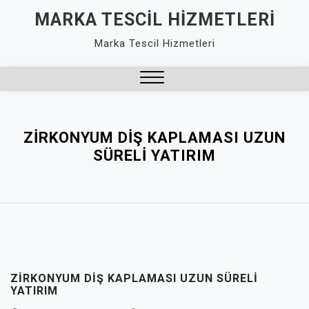
Skip
MARKA TESCIL HIZMETLERI
to
Marka Tescil Hizmetleri
content
Close
Menu
ZIRKONYUM DIŞ KAPLAMASI UZUN
SÜRELI YATIRIM
ZIRKONYUM DIŞ KAPLAMASI UZUN SÜRELI
YATIRIM