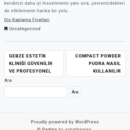
kendinizi daha iyi hissetmenin yanı sıra, çevrenizdekileri
de etkilemenin harika bir yolu…
Diş Kaplama Fiyatları
Uncategorized
YAZI
GEBZE ESTETIK
COMPACT POWDER
GEZINMESI
KLINIĞI GÜVENILIR
PUDRA NASIL
VE PROFESYONEL
KULLANILIR
Ara
Ara
Proudly powered by WordPress
©
Padma
by ashathemes.