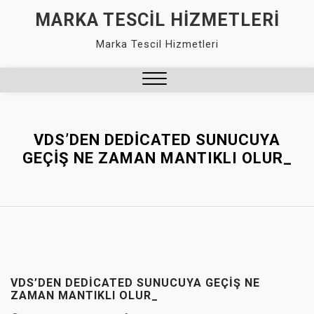
Skip
MARKA TESCIL HIZMETLERI
to
Marka Tescil Hizmetleri
content
Close
Menu
VDS’DEN DEDICATED SUNUCUYA
GEÇIŞ NE ZAMAN MANTIKLI OLUR_
VDS’DEN DEDICATED SUNUCUYA GEÇIŞ NE
ZAMAN MANTIKLI OLUR_