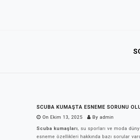
Skip
to
content
S
SCUBA KUMAŞTA ESNEME SORUNU OL
On
Ekim 13, 2025
By
admin
Scuba kumaşları
, su sporları ve moda düny
esneme özellikleri hakkında bazı sorular var