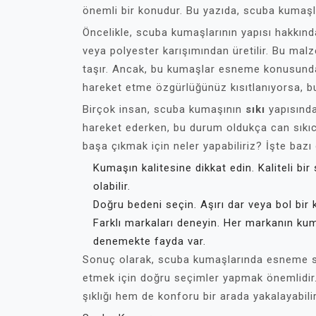
önemli bir konudur. Bu yazıda, scuba kumaşla
Öncelikle, scuba kumaşlarının yapısı hakkında
veya polyester karışımından üretilir. Bu malz
taşır. Ancak, bu kumaşlar esneme konusunda s
hareket etme özgürlüğünüz kısıtlanıyorsa, bu
Birçok insan, scuba kumaşının
sıkı
yapısından
hareket ederken, bu durum oldukça can sıkıc
başa çıkmak için neler yapabiliriz? İşte bazı 
Kumaşın kalitesine dikkat edin. Kaliteli bi
olabilir.
Doğru bedeni seçin. Aşırı dar veya bol bir k
Farklı markaları deneyin. Her markanın kuma
denemekte fayda var.
Sonuç olarak, scuba kumaşlarında esneme sor
etmek için doğru seçimler yapmak önemlidir
şıklığı hem de konforu bir arada yakalayabilir