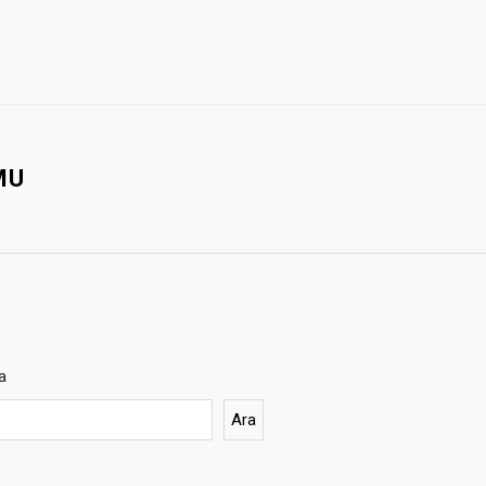
MU
a
Ara