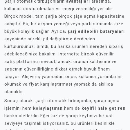
Şarjlı otomatik tirbuşonların
avantajları
arasında,
kullanıcı dostu olmaları ve enerji verimliliği yer alır.
Birçok model, tam şarjla birçok şişe açma kapasitesine
sahiptir. Bu, bir akşam yemeği veya parti sırasında size
büyük kolaylık sağlar. Ayrıca,
şarj edilebilir bataryaları
sayesinde sürekli pil değiştirme derdinden
kurtulursunuz. Şimdi, bu harika ürünleri nereden sipariş
edebileceğinize bakalım. İnternette birçok güvenilir
satış platformu mevcut; ancak, ürünün kalitesine ve
satıcının güvenilirliğine dikkat etmek büyük önem
taşıyor. Alışveriş yapmadan önce, kullanıcı yorumlarını
okumak ve fiyat karşılaştırması yapmak da akıllıca
olacaktır.
Sonuç olarak, şarjlı otomatik tirbuşonlar, şarap açma
işlemini hem
kolaylaştıran
hem de
keyifli hale getiren
harika aletlerdir. Eğer siz de şarap keyfinizi bir üst
seviyeye taşımak istiyorsanız, bu ürünleri kesinlikle