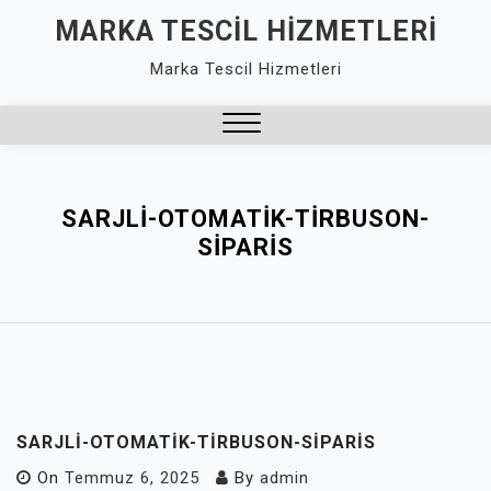
Skip
MARKA TESCIL HIZMETLERI
to
Marka Tescil Hizmetleri
content
Close
Menu
SARJLI-OTOMATIK-TIRBUSON-
SIPARIS
SARJLI-OTOMATIK-TIRBUSON-SIPARIS
On
Temmuz 6, 2025
By
admin