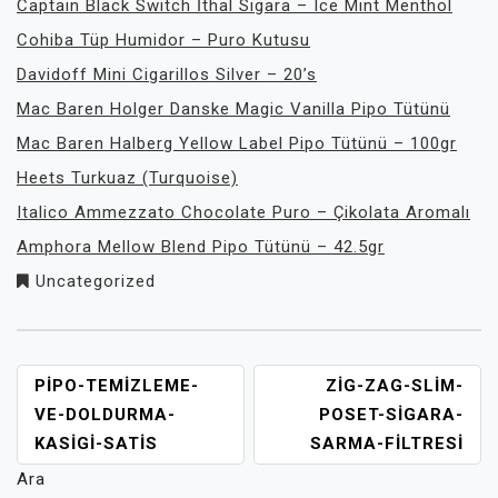
Captain Black Switch İthal Sigara – Ice Mint Menthol
Cohiba Tüp Humidor – Puro Kutusu
Davidoff Mini Cigarillos Silver – 20’s
Mac Baren Holger Danske Magic Vanilla Pipo Tütünü
Mac Baren Halberg Yellow Label Pipo Tütünü – 100gr
Heets Turkuaz (Turquoise)
Italico Ammezzato Chocolate Puro – Çikolata Aromalı
Amphora Mellow Blend Pipo Tütünü – 42.5gr
Uncategorized
YAZI
PIPO-TEMIZLEME-
ZIG-ZAG-SLIM-
GEZINMESI
VE-DOLDURMA-
POSET-SIGARA-
KASIGI-SATIS
SARMA-FILTRESI
Ara