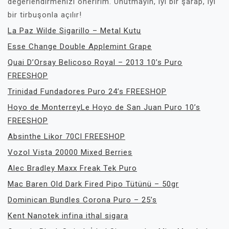
değerlendirmenizi öneririm. Unutmayın, iyi bir şarap, iyi
bir tirbuşonla açılır!
La Paz Wilde Sigarillo – Metal Kutu
Esse Change Double Applemint Grape
Quai D’Orsay Belicoso Royal – 2013 10’s Puro
FREESHOP
Trinidad Fundadores Puro 24’s FREESHOP
Hoyo de MonterreyLe Hoyo de San Juan Puro 10’s
FREESHOP
Absinthe Likor 70Cl FREESHOP
Vozol Vista 20000 Mixed Berries
Alec Bradley Maxx Freak Tek Puro
Mac Baren Old Dark Fired Pipo Tütünü – 50gr
Dominican Bundles Corona Puro – 25’s
Kent Nanotek infina ithal sigara