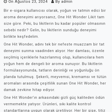
On
Ağustos 23, 2024
By
admin
Bir e-sigara kullanıcısı olarak, yoğun ve tatmin edici bir
aroma deneyimi arıyorsanız, One Hit Wonder Likit tam
size göre. Peki, bu likitlerin bu kadar popüler olmasının
sebebi nedir? Gelin, bu likitlerin sunduğu deneyimi
birlikte keşfedelim.
One Hit Wonder, adını tek bir nefeste muazzam bir tat
deneyimi sunma vaadinden alıyor. Her damlası, özenle
seçilmiş içeriklerle hazırlanmış olup, kullanıcılara hem
yoğun hem de dengeli bir aroma sunuyor. Bu likitlerin
formülasyonunda, tatların derinliği ve yoğunluğu ön
planda tutulmuş. Şekerli, meyvemsi, kremamsı ve tütün
aromaları arasında çeşitlilik sunan One Hit Wonder, her
damak zevkine hitap ediyor.
One Hit Wonder’ın arkasındaki gizli güç kaliteden ödün
vermemekte yatıyor. Ürünleri, sıkı kalite kontrol
standartlarına uygun olarak üretiliyor. Her bir şişe, titiz