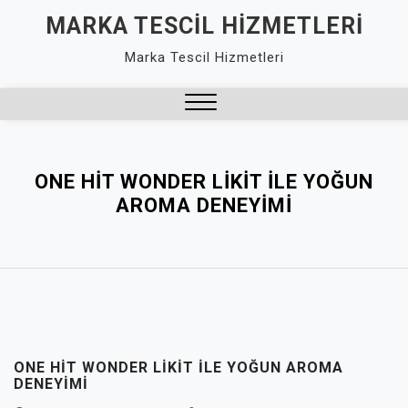
Skip
MARKA TESCIL HIZMETLERI
to
Marka Tescil Hizmetleri
content
Close
Menu
ONE HIT WONDER LIKIT ILE YOĞUN
AROMA DENEYIMI
ONE HIT WONDER LIKIT ILE YOĞUN AROMA
DENEYIMI