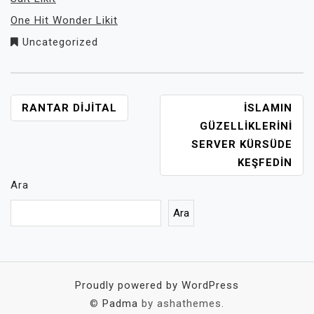
One Hit Wonder Likit
Uncategorized
YAZI
RANTAR DIJITAL
İSLAMIN
GEZINMESI
GÜZELLIKLERINI
SERVER KÜRSÜDE
KEŞFEDIN
Ara
Ara
Proudly powered by WordPress
©
Padma
by ashathemes.