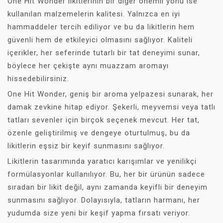
One Hit Wonder likitlerinin bir diğer önemli yönü ise
kullanılan malzemelerin kalitesi. Yalnızca en iyi
hammaddeler tercih ediliyor ve bu da likitlerin hem
güvenli hem de etkileyici olmasını sağlıyor. Kaliteli
içerikler, her seferinde tutarlı bir tat deneyimi sunar,
böylece her çekişte aynı muazzam aromayı
hissedebilirsiniz.
One Hit Wonder, geniş bir aroma yelpazesi sunarak, her
damak zevkine hitap ediyor. Şekerli, meyvemsi veya tatlı
tatları sevenler için birçok seçenek mevcut. Her tat,
özenle geliştirilmiş ve dengeye oturtulmuş, bu da
likitlerin eşsiz bir keyif sunmasını sağlıyor.
Likitlerin tasarımında yaratıcı karışımlar ve yenilikçi
formülasyonlar kullanılıyor. Bu, her bir ürünün sadece
sıradan bir likit değil, aynı zamanda keyifli bir deneyim
sunmasını sağlıyor. Dolayısıyla, tatların harmanı, her
yudumda size yeni bir keşif yapma fırsatı veriyor.