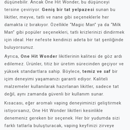
düşünebilir. Ancak One Hit Wonder, bu düşünceyi
tersine çeviriyor.
Geniş bir tat yelpazesi
sunan bu
likitler, meyve, tatlı ve nane gibi seçeneklerle her
damakta iz bırakıyor. Özellikle “Magic Man” ya da “Milk
Man” gibi popüler seçenekleri, tatlı krizlerinizi dindirmek
için ideal. Her nefeste kendinizi adeta bir tat şenliğinde
buluyorsunuz.
Ayrıca,
One Hit Wonder
likitlerinin kalitesi de göz ardı
edilemez. Ürünler, titiz bir üretim sürecinden geçiyor ve
yüksek standartlara sahip. Böylece,
temiz ve saf
bir
içim deneyimi yaşamanızı garanti ediyor. Kaliteli
malzemeler kullanılarak hazırlanan likitler, sadece tat
değil, aynı zamanda güvenli bir kullanım sunar.
Kısacası, eğer aromalı vaping deneyiminizi geliştirmek
istiyorsanız, One Hit Wonder likitleri kesinlikle
denemeniz gereken bir seçenek. Her bir yudumda sizi
farklı tatlarla buluşturacak, vaping keyfinizi zirveye