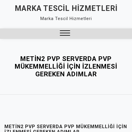
Skip
MARKA TESCIL HIZMETLERI
to
Marka Tescil Hizmetleri
content
Close
Menu
METIN2 PVP SERVERDA PVP
MÜKEMMELLIĞI İÇIN İZLENMESI
GEREKEN ADIMLAR
METIN2 PVP SERVERDA PVP MÜKEMMELLIĞI İÇIN
İZLENMESI GEREKEN ADIMLAR