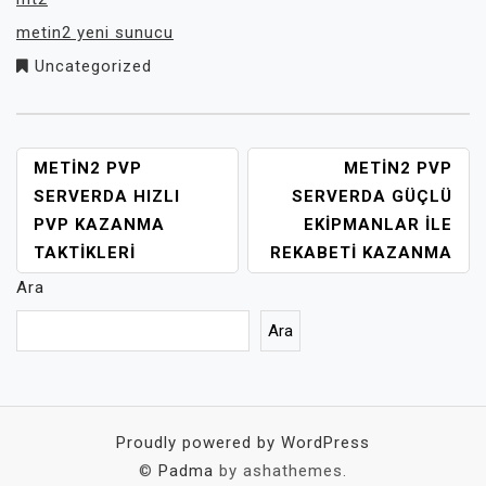
metin2 yeni sunucu
Uncategorized
YAZI
METIN2 PVP
METIN2 PVP
GEZINMESI
SERVERDA HIZLI
SERVERDA GÜÇLÜ
PVP KAZANMA
EKIPMANLAR ILE
TAKTIKLERI
REKABETI KAZANMA
Ara
Ara
Proudly powered by WordPress
©
Padma
by ashathemes.