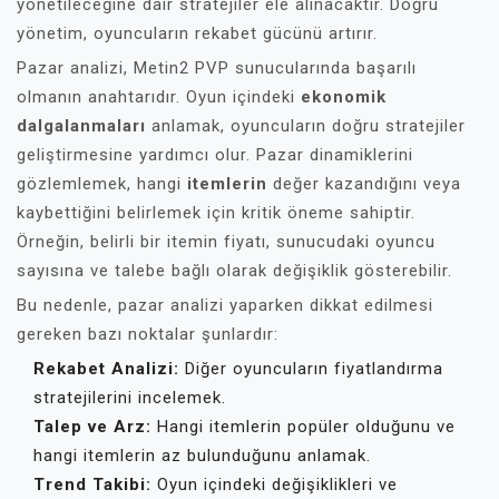
yönetileceğine dair stratejiler ele alınacaktır. Doğru
yönetim, oyuncuların rekabet gücünü artırır.
Pazar analizi, Metin2 PVP sunucularında başarılı
olmanın anahtarıdır. Oyun içindeki
ekonomik
dalgalanmaları
anlamak, oyuncuların doğru stratejiler
geliştirmesine yardımcı olur. Pazar dinamiklerini
gözlemlemek, hangi
itemlerin
değer kazandığını veya
kaybettiğini belirlemek için kritik öneme sahiptir.
Örneğin, belirli bir itemin fiyatı, sunucudaki oyuncu
sayısına ve talebe bağlı olarak değişiklik gösterebilir.
Bu nedenle, pazar analizi yaparken dikkat edilmesi
gereken bazı noktalar şunlardır:
Rekabet Analizi:
Diğer oyuncuların fiyatlandırma
stratejilerini incelemek.
Talep ve Arz:
Hangi itemlerin popüler olduğunu ve
hangi itemlerin az bulunduğunu anlamak.
Trend Takibi:
Oyun içindeki değişiklikleri ve