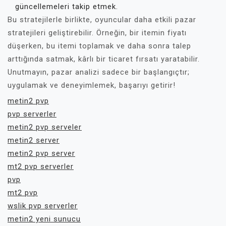
güncellemeleri takip etmek.
Bu stratejilerle birlikte, oyuncular daha etkili pazar
stratejileri geliştirebilir. Örneğin, bir itemin fiyatı
düşerken, bu itemi toplamak ve daha sonra talep
arttığında satmak, kârlı bir ticaret fırsatı yaratabilir.
Unutmayın, pazar analizi sadece bir başlangıçtır;
uygulamak ve deneyimlemek, başarıyı getirir!
metin2 pvp
pvp serverler
metin2 pvp serveler
metin2 server
metin2 pvp server
mt2 pvp serverler
pvp
mt2 pvp
wslik pvp serverler
metin2 yeni sunucu