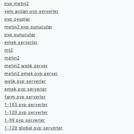
pvp metin2
yeni açılan pvp serverler
pvp oyunlar
metin2 pvp sunucular
pvp sunucular
emek serverler
mt2
metin2
metin2 wslik server
metin2 emek pvp server
wslik pvp serverler
emek pvp serverler
farm pvp serverler
1-105 pvp serverler
1-120 pvp serverler
1-99 pvp serverler
1-120 global pvp serverler