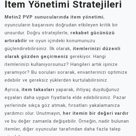
İtem Yönetimi Stratejileri
Metin2 PVP sunucularında item yönetimi
,
oyuncuların başarısını doğrudan etkileyen kritik bir
unsurdur. Doğru stratejilerle,
rekabet gücünüzü
artırabilir
ve oyun içindeki konumunuzu
güçlendirebilirsiniz. İlk olarak,
itemlerinizi düzenli
olarak gözden geçirmeniz
gerekiyor. Hangi
itemlerinizi kullanıyorsunuz? Hangileri artık işinize
yaramıyor? Bu soruları sorarak, envanterinizi optimize
edebilir ve gereksiz yüklerden kurtulabilirsiniz.
Ayrıca,
item takasları
yaparak, ihtiyaç duyduğunuz
eşyaları daha uygun fiyatlarla elde edebilirsiniz. Pazar
yerlerinde sıkça göz atmak, fırsatları yakalamanıza
yardımcı olur. Unutmayın,
her itemin bir değeri vardır
ve bu değer zamanla değişebilir. Örneğin, nadir bulunan
itemler, diğer oyuncular tarafından daha fazla talep