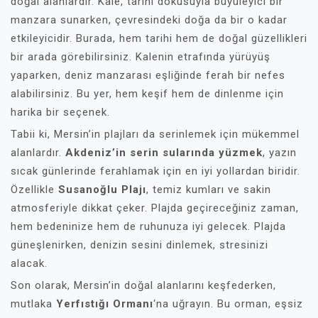
doğal alanlardır. Kale, tarihi dokusuyla büyüleyici bir
manzara sunarken, çevresindeki doğa da bir o kadar
etkileyicidir. Burada, hem tarihi hem de doğal güzellikleri
bir arada görebilirsiniz. Kalenin etrafında yürüyüş
yaparken, deniz manzarası eşliğinde ferah bir nefes
alabilirsiniz. Bu yer, hem keşif hem de dinlenme için
harika bir seçenek.
Tabii ki, Mersin’in plajları da serinlemek için mükemmel
alanlardır.
Akdeniz’in serin sularında yüzmek
, yazın
sıcak günlerinde ferahlamak için en iyi yollardan biridir.
Özellikle
Susanoğlu Plajı
, temiz kumları ve sakin
atmosferiyle dikkat çeker. Plajda geçireceğiniz zaman,
hem bedeninize hem de ruhunuza iyi gelecek. Plajda
güneşlenirken, denizin sesini dinlemek, stresinizi
alacak.
Son olarak, Mersin’in doğal alanlarını keşfederken,
mutlaka
Yerfıstığı Ormanı
‘na uğrayın. Bu orman, eşsiz