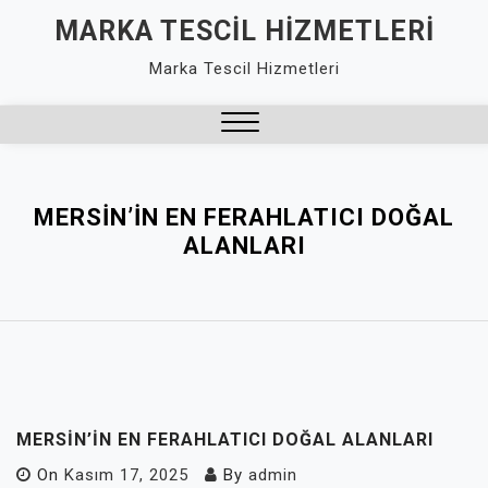
Skip
MARKA TESCIL HIZMETLERI
to
Marka Tescil Hizmetleri
content
Close
Menu
MERSIN’IN EN FERAHLATICI DOĞAL
ALANLARI
MERSIN’IN EN FERAHLATICI DOĞAL ALANLARI
On
Kasım 17, 2025
By
admin