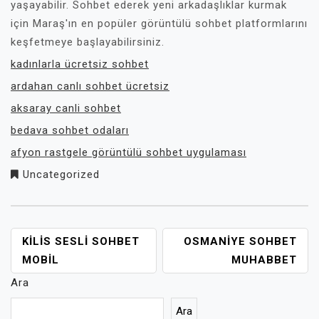
yaşayabilir. Sohbet ederek yeni arkadaşlıklar kurmak
için Maraş'ın en popüler görüntülü sohbet platformlarını
keşfetmeye başlayabilirsiniz.
kadınlarla ücretsiz sohbet
ardahan canlı sohbet ücretsiz
aksaray canli sohbet
bedava sohbet odaları
afyon rastgele görüntülü sohbet uygulaması
Uncategorized
YAZI
KILIS SESLI SOHBET
OSMANIYE SOHBET
GEZINMESI
MOBIL
MUHABBET
Ara
Ara