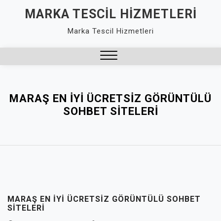
Skip
MARKA TESCIL HIZMETLERI
to
Marka Tescil Hizmetleri
content
Close
Menu
MARAŞ EN İYI ÜCRETSIZ GÖRÜNTÜLÜ
SOHBET SITELERI
MARAŞ EN İYI ÜCRETSIZ GÖRÜNTÜLÜ SOHBET
SITELERI