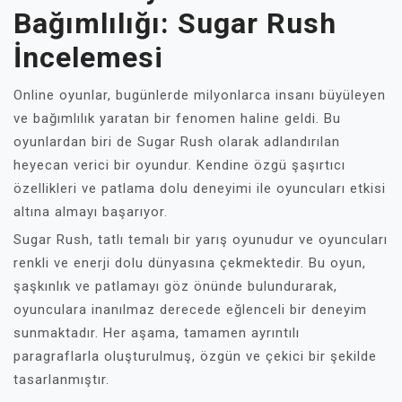
Bağımlılığı: Sugar Rush
İncelemesi
Online oyunlar, bugünlerde milyonlarca insanı büyüleyen
ve bağımlılık yaratan bir fenomen haline geldi. Bu
oyunlardan biri de Sugar Rush olarak adlandırılan
heyecan verici bir oyundur. Kendine özgü şaşırtıcı
özellikleri ve patlama dolu deneyimi ile oyuncuları etkisi
altına almayı başarıyor.
Sugar Rush, tatlı temalı bir yarış oyunudur ve oyuncuları
renkli ve enerji dolu dünyasına çekmektedir. Bu oyun,
şaşkınlık ve patlamayı göz önünde bulundurarak,
oyunculara inanılmaz derecede eğlenceli bir deneyim
sunmaktadır. Her aşama, tamamen ayrıntılı
paragraflarla oluşturulmuş, özgün ve çekici bir şekilde
tasarlanmıştır.