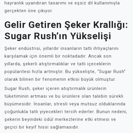
hayranlık uyandıran tasarımı ve eşsiz dil kullanımıyla
gerçekten öne çıkıyor.
Gelir Getiren Şeker Krallığı:
Sugar Rush’ın Yükselişi
Şeker endüstrisi, yıllardır insanların tatlı ihtiyaçlarını
karşılamak için önemli bir noktadadır. Ancak son
yıllarda, şekerli atıştırmalıklar ve tatlı içeceklerin
popülaritesi hızla artmıştır. Bu yükselişte, “Sugar Rush”
olarak bilinen bir fenomenin etkisi büyük olmuştur.
Sugar Rush, şeker içeren atıştırmalık ürünlerin
tüketiminin artması ve bu ürünlere olan talebin sürekli
büyümesidir. İnsanlar, stresli veya mutsuz olduklarında
çoğunlukla tatlı yiyecekleri tercih ederler. Bunun nedeni,
şekerin beyindeki ödül merkezlerine etki etmesi ve
geçici bir keyif hissi sağlamasıdır.