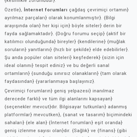
{kesinlikle zorunludur}.
Özetle},
İnternet forumları
çağdaş çevrimiçi ortamın}
ayrılmaz parçaları} olarak konumlanmıştır}. {Bilgi
arayışında olan} her kişi için} böyle siteler} derin bir
fayda sağlamaktadır}. {Doğru forumu seçip} {aktif bir
katılımcı olunduğunda} bireyler} {kendilerine} {muğlak
soruların} yanıtlarını} {hızlı bir şekilde} elde edebilirler}.
Şu anda popüler olan siteleri} keşfederek} {sizin için
ideal olanını} tespit ediniz} ve bu değerli sanal
ortamların} {sunduğu sınırsız olanakların} {tam olarak
faydasından} {yararlanmaya başlayınız}.
Çevrimiçi forumların} geniş yelpazesi} inanılmaz
derecede farklı} ve tüm ilgi alanlarını kapsayan}
{seçenekler mevcut}dır. Bilgisayar tutkunları} adanmış
platformlar} mevcutken}, {sanat ve tasarım} biçimindeki
sahaları} {ele alan} {İnternet forumları} eşit oranda}
geniş izlenme sayısı olan}dır. {Sağlık} ve {finans} {gibi