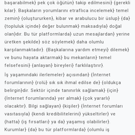
başarabilmek} pek çok öğütün} takip edilmesini} {gerekli
kılar}. Başkaların yorumlarını etraflıca incelemek} temel
zemin} {oluştururken}, kibar ve arabulucu bir üslup} {da}
{topluluk içinde} değer bulunmak} maksadıyla} doğal
olan}dır. Bu tür platformlarda} uzun mesajlardan} yerine
üretken şekilde} söz söylemek} daha olumlu
karşılanmaktadır}. {Başkalarına yardım etmeyi} dilemek}
ve bunu hayata aktarmak} bu mekanların} temel
felsefesini} {anlayan} bireyleri} farklılaştırır}.
İş yaşamındaki ilerlemeler} açısından} {İnternet
forumlarının} {rolü} sık sık ihmal edilse de} {oldukça
belirgin}dir. Sektör içinde tanınırlık sağlamak} {için}
{İnternet forumlarında} yer almak} {çok yararlı}
olacaktır}. Bilgi sağlayan} {kişiler} {İnternet forumları
vasıtasıyla} {kendi kredibilitelerini} yükseltirler} ve
{hatta} {iş fırsatları} ya da} yaşamış olabilirler}.
Kurumlar} {da} bu tür platformlarda} {olumlu iş