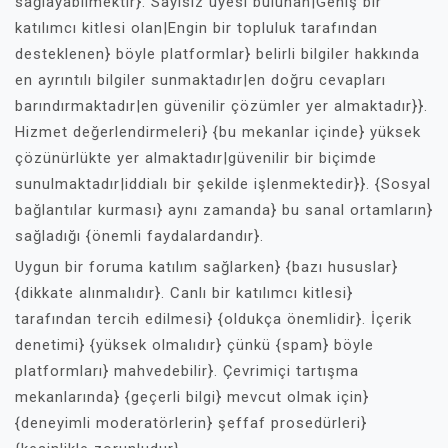
sağlayabilmektir}. Sayısız üyesi bulunan|Geniş bir
katılımcı kitlesi olan|Engin bir topluluk tarafından
desteklenen} böyle platformlar} belirli bilgiler hakkında
en ayrıntılı bilgiler sunmaktadır|en doğru cevapları
barındırmaktadır|en güvenilir çözümler yer almaktadır}}.
Hizmet değerlendirmeleri} {bu mekanlar içinde} yüksek
çözünürlükte yer almaktadır|güvenilir bir biçimde
sunulmaktadır|iddialı bir şekilde işlenmektedir}}. {Sosyal
bağlantılar kurması} aynı zamanda} bu sanal ortamların}
sağladığı {önemli faydalardandır}.
Uygun bir foruma katılım sağlarken} {bazı hususlar}
{dikkate alınmalıdır}. Canlı bir katılımcı kitlesi}
tarafından tercih edilmesi} {oldukça önemlidir}. İçerik
denetimi} {yüksek olmalıdır} çünkü {spam} böyle
platformları} mahvedebilir}. Çevrimiçi tartışma
mekanlarında} {geçerli bilgi} mevcut olmak için}
{deneyimli moderatörlerin} şeffaf prosedürleri}