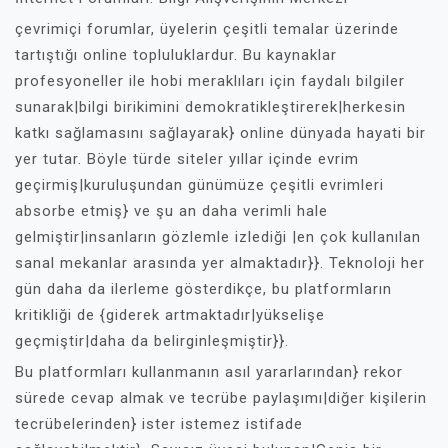
çevrimiçi forumlar, üyelerin çeşitli temalar üzerinde
tartıştığı online topluluklardur. Bu kaynaklar
profesyoneller ile hobi meraklıları için faydalı bilgiler
sunarak|bilgi birikimini demokratikleştirerek|herkesin
katkı sağlamasını sağlayarak} online dünyada hayati bir
yer tutar. Böyle türde siteler yıllar içinde evrim
geçirmiş|kuruluşundan günümüze çeşitli evrimleri
absorbe etmiş} ve şu an daha verimli hale
gelmiştir|insanların gözlemle izlediği |en çok kullanılan
sanal mekanlar arasında yer almaktadır}}. Teknoloji her
gün daha da ilerleme gösterdikçe, bu platformların
kritikliği de {giderek artmaktadır|yükselişe
geçmiştir|daha da belirginleşmiştir}}.
Bu platformları kullanmanın asıl yararlarından} rekor
sürede cevap almak ve tecrübe paylaşımı|diğer kişilerin
tecrübelerinden} ister istemez istifade