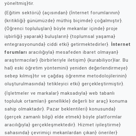
yöneltmiş}tir.
{Eğitim sektörü} {açısından} {İnternet forumlarının}
{kritikliği} günümüzde} müthiş biçimde} çoğalmıştır}.
{Öğrenci topluluşları} böyle mekanlar içinde} proje
işbirliği} yaparak} buluşların} {toplumsal yaşama}
entegrasyonunda} ciddi etki} getirmektedirler}.
İnternet
forumları
aracılığıyla} mesafeden ibaret olmayan}
araştırmacılar} {birbirleriyle iletişim} {kurabiliyor}lar. Bu
hal} eski öğretim yöntemini} yeniden değerlendirmeye}
sebep kılmış}tır ve çağdaş öğrenme metodolojilerinin}
oluşturulmasında} tetikleyici etki} gerçekleştirmiştir}.
{İşletmeler ve markalar} maksadıyla} web tabanlı
topluluk ortamları} genellikle} değerli bir araç} konuma
sahip olmaktadır}. Pazar beklentileri} konusunda}
{gerçek zamanlı bilgi} elde etmek} böyle platformlar
aracılığıyla} gerçekleşmektedir}. Hizmet iyileştirme}
sahasında} çevrimiçi mekanlardan çıkan} öneriler}