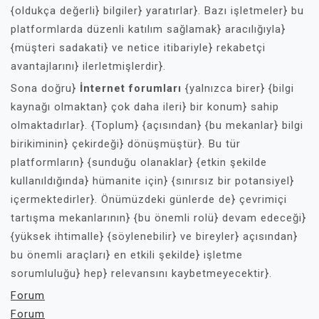
{oldukça değerli} bilgiler} yaratırlar}. Bazı işletmeler} bu
platformlarda düzenli katılım sağlamak} aracılığıyla}
{müşteri sadakati} ve netice itibariyle} rekabetçi
avantajlarını} ilerletmişlerdir}.
Sona doğru}
İnternet forumları
{yalnızca birer} {bilgi
kaynağı olmaktan} çok daha ileri} bir konum} sahip
olmaktadırlar}. {Toplum} {açısından} {bu mekanlar} bilgi
birikiminin} çekirdeği} dönüşmüştür}. Bu tür
platformların} {sunduğu olanaklar} {etkin şekilde
kullanıldığında} hümanite için} {sınırsız bir potansiyel}
içermektedirler}. Önümüzdeki günlerde de} çevrimiçi
tartışma mekanlarının} {bu önemli rolü} devam edeceği}
{yüksek ihtimalle} {söylenebilir} ve bireyler} açısından}
bu önemli araçları} en etkili şekilde} işletme
sorumluluğu} hep} relevansını kaybetmeyecektir}.
Forum
Forum