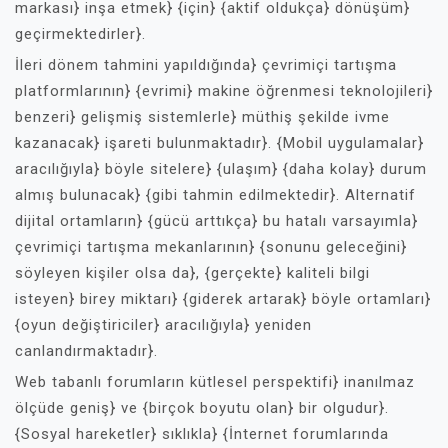
markası} inşa etmek} {için} {aktif oldukça} dönüşüm}
geçirmektedirler}.
İleri dönem tahmini yapıldığında} çevrimiçi tartışma
platformlarının} {evrimi} makine öğrenmesi teknolojileri}
benzeri} gelişmiş sistemlerle} müthiş şekilde ivme
kazanacak} işareti bulunmaktadır}. {Mobil uygulamalar}
aracılığıyla} böyle sitelere} {ulaşım} {daha kolay} durum
almış bulunacak} {gibi tahmin edilmektedir}. Alternatif
dijital ortamların} {gücü arttıkça} bu hatalı varsayımla}
çevrimiçi tartışma mekanlarının} {sonunu geleceğini}
söyleyen kişiler olsa da}, {gerçekte} kaliteli bilgi
isteyen} birey miktarı} {giderek artarak} böyle ortamları}
{oyun değiştiriciler} aracılığıyla} yeniden
canlandırmaktadır}.
Web tabanlı forumların kütlesel perspektifi} inanılmaz
ölçüde geniş} ve {birçok boyutu olan} bir olgudur}.
{Sosyal hareketler} sıklıkla} {İnternet forumlarında