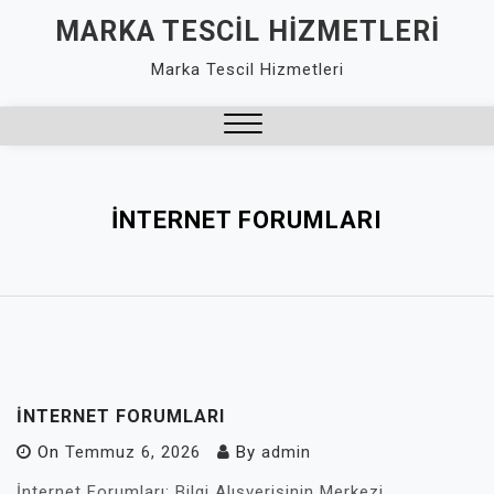
Skip
MARKA TESCIL HIZMETLERI
to
Marka Tescil Hizmetleri
content
Close
Menu
INTERNET FORUMLARI
INTERNET FORUMLARI
On
Temmuz 6, 2026
By
admin
İnternet Forumları: Bilgi Alışverişinin Merkezi