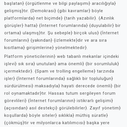
başlatan} {örgütlenme ve bilgi paylaşımı} aracılığıyla}
gelişmiş}tır. {Demokrasi} {gibi kavramlar} böyle
platformlarda} net biçimde} {tarih yazabilir}. {Azınlık
görüşler} hatta} {İnternet forumlarında} {duyulabilir} bir
ortama} ulaşmış}tır. Şu sebeple} birçok ulus} {İnternet
forumlarını} {yakından} {izlemekte}dir ve ara sıra
kısıtlama} girişimlerine} yönelmektedir}.
Platform yöneticilerinin} web tabanlı mekanlar içindeki
işlevi} sık sıra} unutulan} ama önemli} {bir sorumluluk}
içermektedir}. {Spam ve trolling engelleme} tarzında
işler} {İnternet forumlarında} sağlıklı bir topluluğun}
sürdürülmesi} maksadıyla} hayati derecede önemli} {bir
rol oynamaktadır}tır. Hassas tutum sergileyen forum
görevlileri} {İnternet forumlarının} istikrarlı gelişimi}
{açısından} asıl destekçi} görülebilirler}. Zayıf yönetim}
koşullarda} böyle siteler} sıklıkla} müthiş süratle}
{çökmüş}tir ve milyonlarca katılımcısı} başka yere