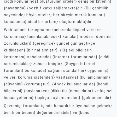
ciddi konularında} oluşturulan siteler} geniş bir kitlenin}
{hayatında} {pozitif katkı sağlamakta}dir. {Bu çeşitlilik
sayesinde} böyle siteler} her bireyin merak konuları}
konusunda} ideal bir ortam} oluşturmakta}dır.
Web tabanlı tartışma mekanlarında kişisel verilerin
korunması} tanımlanabilecek} konular} modern dönemin
zorunlulukları} {gereğince} güncel gün geçtikçe
kritikleşen} {bir hal almıştır}. {Kişisel bilgilerin
korunması} sahalarında} {İnternet forumlarında} {ciddi
sorumluluklar} zuhur etmiştir}. {Saygın İnternet
forumları} bu konuda} sağlam standartlar} uygulamış}
ve veri koruma sistemleri} vasıtasıyla} {kullanıcılarının}
{güvenini} {korumuştur}. {Ancak kullanıcılar da} {kendi
bilgilerini} {paylaşırken} {dikkatli} {olmalıdırlar} ve kişisel
hususiyetlerini} {açıkça söylememeleri} {çok önemlidir}.
Çevrimiçi forumlar içinde başarılı bir üye haline gelmek}
belirli bir beceri} değerlendirilebilir} ve {bunu