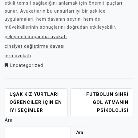
etkili temsil sağladığını anlamak için önemli ipuçları
sunar. Avukatların bu unsurları iyi bir şekilde
uygulamaları, hem davanın seyrini hem de
müvekkillerinin sonuçlarını doğrudan etkileyebilir.
çekişmeli boşanma avukatı
cinsiyet değiştirme davası
icra avukatı
Uncategorized
YAZI
UŞAK KIZ YURTLARI
FUTBOLUN SIHRI
GEZINMESI
ÖĞRENCILER İÇIN EN
GOL ATMANIN
İYI SEÇIMLER
PSIKOLOJISI
Ara
Ara