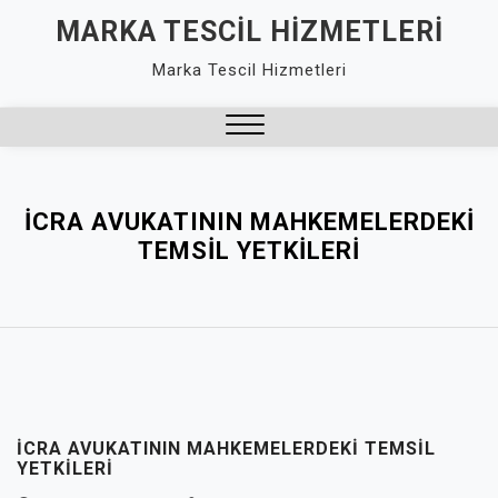
Skip
MARKA TESCIL HIZMETLERI
to
Marka Tescil Hizmetleri
content
Close
Menu
İCRA AVUKATININ MAHKEMELERDEKI
TEMSIL YETKILERI
İCRA AVUKATININ MAHKEMELERDEKI TEMSIL
YETKILERI