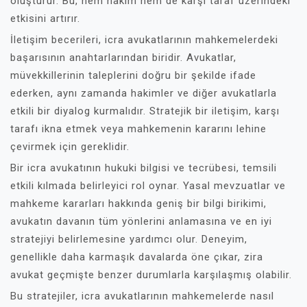
oluşturur. Bu, hem hakim hem de karşı taraf üzerindeki
etkisini artırır.
İletişim becerileri, icra avukatlarının mahkemelerdeki
başarısının anahtarlarından biridir. Avukatlar,
müvekkillerinin taleplerini doğru bir şekilde ifade
ederken, aynı zamanda hakimler ve diğer avukatlarla
etkili bir diyalog kurmalıdır. Stratejik bir iletişim, karşı
tarafı ikna etmek veya mahkemenin kararını lehine
çevirmek için gereklidir.
Bir icra avukatının hukuki bilgisi ve tecrübesi, temsili
etkili kılmada belirleyici rol oynar. Yasal mevzuatlar ve
mahkeme kararları hakkında geniş bir bilgi birikimi,
avukatın davanın tüm yönlerini anlamasına ve en iyi
stratejiyi belirlemesine yardımcı olur. Deneyim,
genellikle daha karmaşık davalarda öne çıkar, zira
avukat geçmişte benzer durumlarla karşılaşmış olabilir.
Bu stratejiler, icra avukatlarının mahkemelerde nasıl