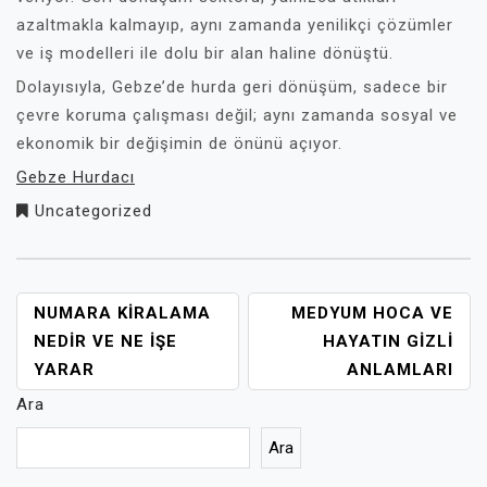
azaltmakla kalmayıp, aynı zamanda yenilikçi çözümler
ve iş modelleri ile dolu bir alan haline dönüştü.
Dolayısıyla, Gebze’de hurda geri dönüşüm, sadece bir
çevre koruma çalışması değil; aynı zamanda sosyal ve
ekonomik bir değişimin de önünü açıyor.
Gebze Hurdacı
Uncategorized
YAZI
NUMARA KIRALAMA
MEDYUM HOCA VE
GEZINMESI
NEDIR VE NE İŞE
HAYATIN GIZLI
YARAR
ANLAMLARI
Ara
Ara