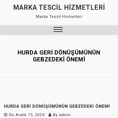
Skip
MARKA TESCIL HIZMETLERI
to
Marka Tescil Hizmetleri
content
Close
Menu
HURDA GERI DÖNÜŞÜMÜNÜN
GEBZEDEKI ÖNEMI
HURDA GERI DÖNÜŞÜMÜNÜN GEBZEDEKI ÖNEMI
On
Aralık 15, 2024
By
admin