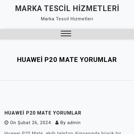
Skip
MARKA TESCIL HIZMETLERI
to
Marka Tescil Hizmetleri
content
Close
Menu
HUAWEI P20 MATE YORUMLAR
HUAWEI P20 MATE YORUMLAR
On
Şubat 26, 2024
By
admin
Huawei P20 Mate, akıllı telefon dünyasında büyük bir