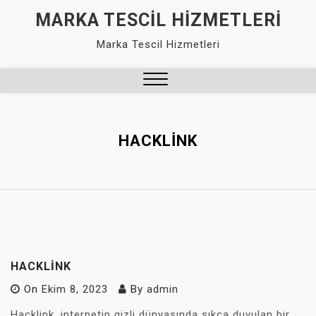
Skip
MARKA TESCIL HIZMETLERI
to
Marka Tescil Hizmetleri
content
Close
Menu
HACKLINK
HACKLINK
On
Ekim 8, 2023
By
admin
Hacklink, internetin gizli dünyasında sıkça duyulan bir