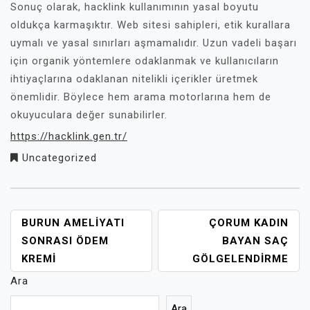
Sonuç olarak, hacklink kullanımının yasal boyutu
oldukça karmaşıktır. Web sitesi sahipleri, etik kurallara
uymalı ve yasal sınırları aşmamalıdır. Uzun vadeli başarı
için organik yöntemlere odaklanmak ve kullanıcıların
ihtiyaçlarına odaklanan nitelikli içerikler üretmek
önemlidir. Böylece hem arama motorlarına hem de
okuyuculara değer sunabilirler.
https://hacklink.gen.tr/
Uncategorized
YAZI
BURUN AMELIYATI
ÇORUM KADIN
GEZINMESI
SONRASI ÖDEM
BAYAN SAÇ
KREMI
GÖLGELENDIRME
Ara
Ara