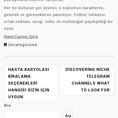
Her bir kültürün gol sevinci, o toplumun karakterini,
gelenek ve göreneklerini yansıtıyor. Futbol, herkesin
ortak noktası; sevgi, tutku ve mutluluğun paylaşıldığı bir
oyun.
HiperCasino Giriş
Uncategorized
YAZI
HASTA KARYOLASI
DISCOVERING NICHE
GEZINMESI
KIRALAMA
TELEGRAM
SEÇENEKLERI
CHANNELS WHAT
HANGISI SIZIN İÇIN
TO LOOK FOR
UYGUN
Ara
Ara