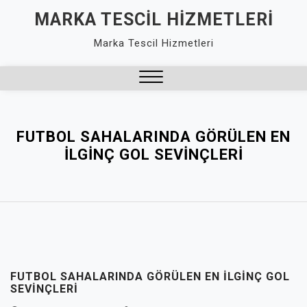
Skip
MARKA TESCIL HIZMETLERI
to
Marka Tescil Hizmetleri
content
Close
Menu
FUTBOL SAHALARINDA GÖRÜLEN EN
İLGINÇ GOL SEVINÇLERI
FUTBOL SAHALARINDA GÖRÜLEN EN İLGINÇ GOL
SEVINÇLERI