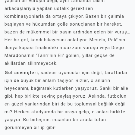
yapılan bir vuruşla değil; aynı zamanda takım
arkadaşlarıyla yapılan ustalık gerektiren
kombinasyonlarla da ortaya çıkıyor. Bazen bir çalımla
başlayan ve hücumdan golle sonuçlanan bir hareket,
bazen de mükemmel bir pasın ardından gelen bir vuruş…
Her bir gol, kendi hikayesini anlatıyor. Mesela, Pelé’nin
dünya kupası finalindeki muazzam vuruşu veya Diego
Maradona’nın 'Tanrı'nın Eli' golleri, yıllar geçse de
akıllardan silinmeyecek.
Gol sevinçleri
, sadece oyuncular için değil, taraftarlar
için de büyük bir anlam taşıyor. Bizler, o anların
heyecanını, bağırarak kutlarken yaşıyoruz. Sanki bir aile
gibi, hep birlikte sevinç paylaşıyoruz. Aslında, futbolun
en güzel yanlarından biri de bu toplumsal bağlılık değil
mi? Herkes stadyumda bir araya gelip, o anları birlikte
yaşıyor. Bu birleşme, insanları bir arada tutan
görünmeyen bir ip gibi!