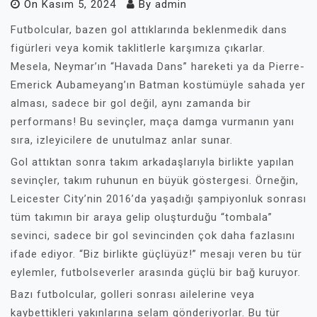
On
Kasım 5, 2024
By
admin
Futbolcular, bazen gol attıklarında beklenmedik dans
figürleri veya komik taklitlerle karşımıza çıkarlar.
Mesela, Neymar’ın “Havada Dans” hareketi ya da Pierre-
Emerick Aubameyang’ın Batman kostümüyle sahada yer
alması, sadece bir gol değil, aynı zamanda bir
performans! Bu sevinçler, maça damga vurmanın yanı
sıra, izleyicilere de unutulmaz anlar sunar.
Gol attıktan sonra takım arkadaşlarıyla birlikte yapılan
sevinçler, takım ruhunun en büyük göstergesi. Örneğin,
Leicester City’nin 2016’da yaşadığı şampiyonluk sonrası
tüm takımın bir araya gelip oluşturduğu “tombala”
sevinci, sadece bir gol sevincinden çok daha fazlasını
ifade ediyor. “Biz birlikte güçlüyüz!” mesajı veren bu tür
eylemler, futbolseverler arasında güçlü bir bağ kuruyor.
Bazı futbolcular, golleri sonrası ailelerine veya
kaybettikleri yakınlarına selam gönderiyorlar. Bu tür