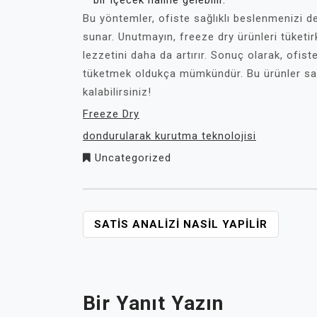
bir içecek haline gelebilir.
Bu yöntemler, ofiste sağlıklı beslenmenizi de
sunar. Unutmayın, freeze dry ürünleri tüketir
lezzetini daha da artırır. Sonuç olarak, ofiste
tüketmek oldukça mümkündür. Bu ürünler saye
kalabilirsiniz!
Freeze Dry
dondurularak kurutma teknolojisi
Uncategorized
YAZI
SATIS ANALIZI NASIL YAPILIR
GEZINMESI
Bir Yanıt Yazın