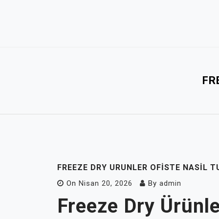
Skip
to
content
FR
FREEZE DRY URUNLER OFISTE NASIL T
On
Nisan 20, 2026
By
admin
Freeze Dry Ürünle