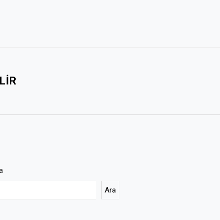
LIR
a
Ara