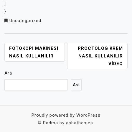
]
}
Uncategorized
YAZI
FOTOKOPI MAKINESI
PROCTOLOG KREM
GEZINMESI
NASIL KULLANILIR
NASIL KULLANILIR
VIDEO
Ara
Ara
Proudly powered by WordPress
©
Padma
by ashathemes.