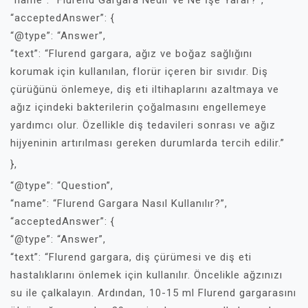
“name”: “Flurend Gargara Nedir ve Ne İşe Yarar?”,
“acceptedAnswer”: {
“@type”: “Answer”,
“text”: “Flurend gargara, ağız ve boğaz sağlığını
korumak için kullanılan, florür içeren bir sıvıdır. Diş
çürüğünü önlemeye, diş eti iltihaplarını azaltmaya ve
ağız içindeki bakterilerin çoğalmasını engellemeye
yardımcı olur. Özellikle diş tedavileri sonrası ve ağız
hijyeninin artırılması gereken durumlarda tercih edilir.”
},
“@type”: “Question”,
“name”: “Flurend Gargara Nasıl Kullanılır?”,
“acceptedAnswer”: {
“@type”: “Answer”,
“text”: “Flurend gargara, diş çürümesi ve diş eti
hastalıklarını önlemek için kullanılır. Öncelikle ağzınızı
su ile çalkalayın. Ardından, 10-15 ml Flurend gargarasını