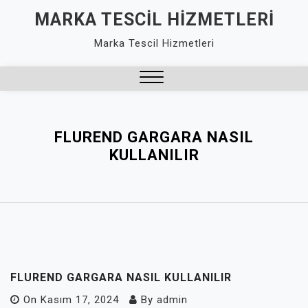
Skip
MARKA TESCIL HIZMETLERI
to
Marka Tescil Hizmetleri
content
Close
Menu
FLUREND GARGARA NASIL
KULLANILIR
FLUREND GARGARA NASIL KULLANILIR
On
Kasım 17, 2024
By
admin