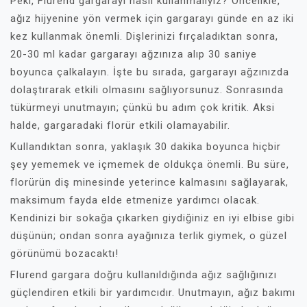
Peki, Flurend gargarayı nasıl kullanmalıyız? Öncelikle,
ağız hijyenine yön vermek için gargarayı günde en az iki
kez kullanmak önemli. Dişlerinizi fırçaladıktan sonra,
20-30 ml kadar gargarayı ağzınıza alıp 30 saniye
boyunca çalkalayın. İşte bu sırada, gargarayı ağzınızda
dolaştırarak etkili olmasını sağlıyorsunuz. Sonrasında
tükürmeyi unutmayın; çünkü bu adım çok kritik. Aksi
halde, gargaradaki florür etkili olamayabilir.
Kullandıktan sonra, yaklaşık 30 dakika boyunca hiçbir
şey yememek ve içmemek de oldukça önemli. Bu süre,
florürün diş minesinde yeterince kalmasını sağlayarak,
maksimum fayda elde etmenize yardımcı olacak.
Kendinizi bir sokağa çıkarken giydiğiniz en iyi elbise gibi
düşünün; ondan sonra ayağınıza terlik giymek, o güzel
görünümü bozacaktı!
Flurend gargara doğru kullanıldığında ağız sağlığınızı
güçlendiren etkili bir yardımcıdır. Unutmayın, ağız bakımı