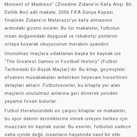
Moment of Madness” (Zinedine Zidane'ın Kafa Atışı: Bir
Delilik Anı) adlı makale, 2006 FIFA Dünya Kupası
finalinde Zidane'ın Materazzi'ye kafa atmasının
ardındaki gizemi inceler. Bu tür makaleler, futbolun
insan doğasındaki duygusal ve rekabetçi yönlerini
ortaya koyarak okuyucunun merakını uyandırır.
Unutulmaz maçlara odaklanan başka bir kaynak ise
“The Greatest Games in Football History” (Futbol
Tarihindeki En Büyük Maçlar)'dır. Bu kitap, geçmişteki
efsanevi müsabakaları anlatırken heyecanı hissettiren
detayları aktarır. Futbolseverler, bu kitapta yer alan
maçların unutulmaz anlarına geri dönerek yeniden
yaşama fırsatı bulurlar.
Futbol literatüründeki en çarpıcı kitaplar ve makaleler,
bu spor dalının derinliklerine inmek isteyen herkes için
muazzam bir kaynak sunar. Bu eserler, futbolun sadece
saha içinde değil, insanların hayatında nasıl bir etki