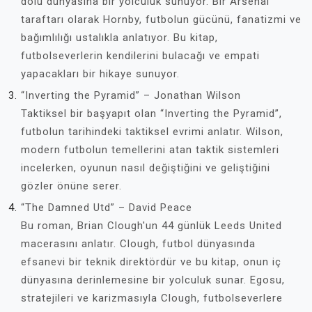
dolu dünyasına bir yolculuk sunuyor. Bir Arsenal
taraftarı olarak Hornby, futbolun gücünü, fanatizmi ve
bağımlılığı ustalıkla anlatıyor. Bu kitap,
futbolseverlerin kendilerini bulacağı ve empati
yapacakları bir hikaye sunuyor.
“Inverting the Pyramid” – Jonathan Wilson
Taktiksel bir başyapıt olan “Inverting the Pyramid”,
futbolun tarihindeki taktiksel evrimi anlatır. Wilson,
modern futbolun temellerini atan taktik sistemleri
incelerken, oyunun nasıl değiştiğini ve geliştiğini
gözler önüne serer.
“The Damned Utd” – David Peace
Bu roman, Brian Clough'un 44 günlük Leeds United
macerasını anlatır. Clough, futbol dünyasında
efsanevi bir teknik direktördür ve bu kitap, onun iç
dünyasına derinlemesine bir yolculuk sunar. Egosu,
stratejileri ve karizmasıyla Clough, futbolseverlere