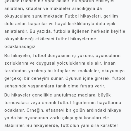
şekilde izlenen bir spor dalıdır. Bu sporun etkileyici
anlatıları, kitaplar ve makaleler aracılığıyla da
okuyuculara sunulmaktadır. Futbol hikayeleri, gerilim
dolu anlar, başarılar ve hayal kırıklıklarıyla dolu epik
anlatılardır. Bu yazıda, futbolla ilgilenen herkesin keyifle
okuyabileceği etkileyici futbol hikayelerine
odaklanacağız.
Bu hikayeler, futbol dünyasının iç yüzünü, oyuncuların
zorluklarını ve duygusal yolculuklarını ele alır. İnsan
tarafından yazılmış bu kitaplar ve makaleler, okuyucuya
gerçekçi bir deneyim sunar. Oyunun içine girerek, futbol
sahasında yaşananlara tanık olma fırsatı verir.
Bu hikayeler genellikle unutulmaz maçlara, büyük
turnuvalara veya önemli futbol figürlerinin hayatlarına
odaklanır. Örneğin, efsanevi bir golün ardındaki hikaye
ya da bir oyuncunun zorlu çıkışı gibi konuları ele
alabilirler. Bu hikayelerde, futbolun yanı sıra karakter