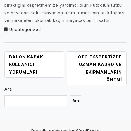
bıraktığını keşfetmemize yardımcı olur. Futbolun tutku
ve heyecan dolu dünyasına adım atmak için bu kitapları
ve makaleleri okumak kaçırılmayacak bir fırsattır.
deneme
Uncategorized
bonusu
güvenilir
bahis
YAZI
BALON KAPAK
OTO EKSPERTIZDE
siteleri
GEZINMESI
KULLANICI
UZMAN KADRO VE
deneme
YORUMLARI
EKIPMANLARIN
bonusu
ÖNEMI
veren
Ara
siteler
Ara