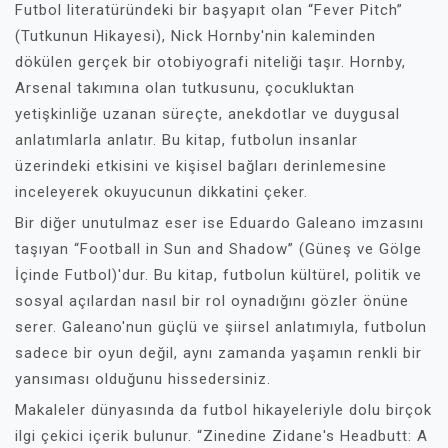
Futbol literatüründeki bir başyapıt olan “Fever Pitch”
(Tutkunun Hikayesi), Nick Hornby'nin kaleminden
dökülen gerçek bir otobiyografi niteliği taşır. Hornby,
Arsenal takımına olan tutkusunu, çocukluktan
yetişkinliğe uzanan süreçte, anekdotlar ve duygusal
anlatımlarla anlatır. Bu kitap, futbolun insanlar
üzerindeki etkisini ve kişisel bağları derinlemesine
inceleyerek okuyucunun dikkatini çeker.
Bir diğer unutulmaz eser ise Eduardo Galeano imzasını
taşıyan “Football in Sun and Shadow” (Güneş ve Gölge
İçinde Futbol)'dur. Bu kitap, futbolun kültürel, politik ve
sosyal açılardan nasıl bir rol oynadığını gözler önüne
serer. Galeano'nun güçlü ve şiirsel anlatımıyla, futbolun
sadece bir oyun değil, aynı zamanda yaşamın renkli bir
yansıması olduğunu hissedersiniz.
Makaleler dünyasında da futbol hikayeleriyle dolu birçok
ilgi çekici içerik bulunur. “Zinedine Zidane's Headbutt: A