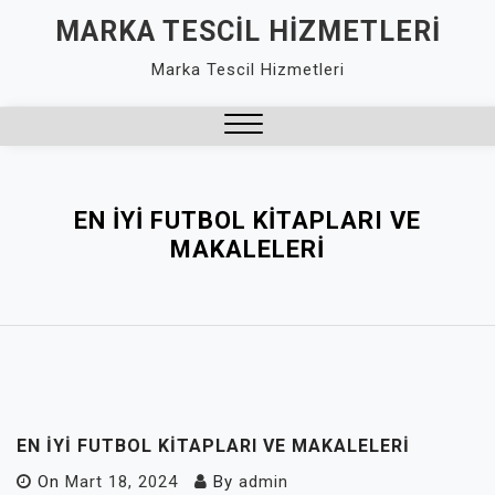
Skip
MARKA TESCIL HIZMETLERI
to
Marka Tescil Hizmetleri
content
Close
Menu
EN İYI FUTBOL KITAPLARI VE
MAKALELERI
EN İYI FUTBOL KITAPLARI VE MAKALELERI
On
Mart 18, 2024
By
admin