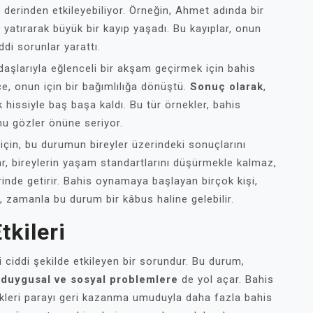
a derinden etkileyebiliyor. Örneğin, Ahmet adında bir
 yatırarak büyük bir kayıp yaşadı. Bu kayıplar, onun
iddi sorunlar yarattı.
kadaşlarıyla eğlenceli bir akşam geçirmek için bahis
, onun için bir bağımlılığa dönüştü.
Sonuç olarak
,
k hissiyle baş başa kaldı. Bu tür örnekler, bahis
unu gözler önüne seriyor.
 için, bu durumun bireyler üzerindeki sonuçlarını
r, bireylerin yaşam standartlarını düşürmekle kalmaz,
inde getirir. Bahis oynamaya başlayan birçok kişi,
zamanla bu durum bir kâbus haline gelebilir.
tkileri
ni ciddi şekilde etkileyen bir sorundur. Bu durum,
a
duygusal ve sosyal problemlere
de yol açar. Bahis
ttikleri parayı geri kazanma umuduyla daha fazla bahis