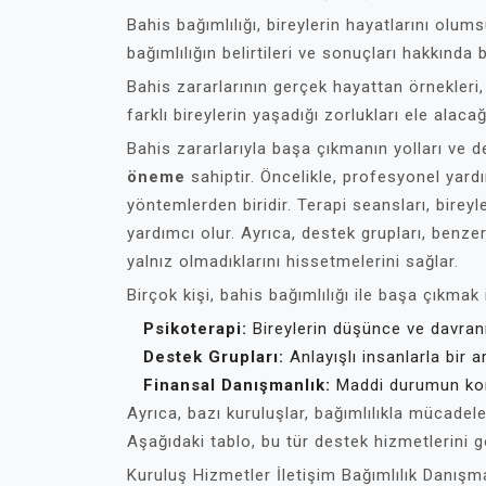
Bahis bağımlılığı, bireylerin hayatlarını olu
bağımlılığın belirtileri ve sonuçları hakkında 
Bahis zararlarının gerçek hayattan örnekleri
farklı bireylerin yaşadığı zorlukları ele alacağ
Bahis zararlarıyla başa çıkmanın yolları ve 
öneme
sahiptir. Öncelikle, profesyonel yardı
yöntemlerden biridir. Terapi seansları, birey
yardımcı olur. Ayrıca, destek grupları, benze
yalnız olmadıklarını hissetmelerini sağlar.
Birçok kişi, bahis bağımlılığı ile başa çıkmak
Psikoterapi:
Bireylerin düşünce ve davranış
Destek Grupları:
Anlayışlı insanlarla bir 
Finansal Danışmanlık:
Maddi durumun kontr
Ayrıca, bazı kuruluşlar, bağımlılıkla mücadel
Aşağıdaki tablo, bu tür destek hizmetlerini 
Kuruluş Hizmetler İletişim Bağımlılık Danışm