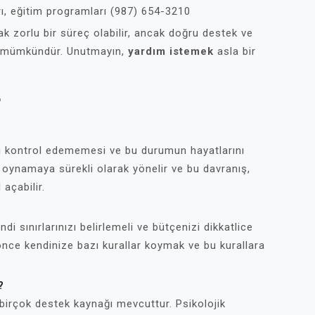
rı, eğitim programları (987) 654-3210
k zorlu bir süreç olabilir, ancak doğru destek ve
 mümkündür. Unutmayın,
yardım istemek
asla bir
r
ayı kontrol edememesi ve bu durumun hayatlarını
 oynamaya sürekli olarak yönelir ve bu davranış,
 açabilir.
di sınırlarınızı belirlemeli ve bütçenizi dikkatlice
nce kendinize bazı kurallar koymak ve bu kurallara
?
 birçok destek kaynağı mevcuttur. Psikolojik