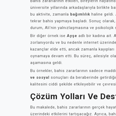
Bahis zararlarının etkileri, bireylerin hayatınd
üniversite yıllarında arkadaşlarıyla birlikte
bu aktivite, zamanla
bağımlılık
haline geldi.
tekrar bahis yapmaya başladı. Sonuç olarak, e
durum, Ali’nin yalnızlaşmasına ve psikolojik
Bir diğer örnek ise
Ayşe
adlı bir kadına ait.
zorlanıyordu ve bu nedenle internet üzerind
kazançlar elde etti, ancak zamanla kayıpları 
oynamaya devam etti. Bu süreç, ailesiyle ol
aşamasına geldi.
Bu örnekler, bahis zararlarının sadece maddi
ve sosyal
sonuçları da beraberinde getirdiğin
kalitesini ciddi şekilde etkileyebilir ve çevre
Çözüm Yolları Ve Des
Bu makalede, bahis zararlarının gerçek hayat
üzerindeki etkilerini tartışacağız. Ayrıca, bahi