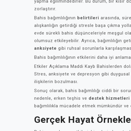
yapma eğilimindedirler. Bu durum, bir kısır d
zorlaştırır.
Bahis bağımlılığının
belirtileri
arasında, süre
alışkanlığın getirdiği stresle başa çıkma yolla
evde sürekli bahis düşünceleriyle meşgul ola
olumsuz etkileyebilir. Ayrıca, bağımlılığın get
anksiyete
gibi ruhsal sorunlarla karşılaşmas
Bahis bağımlılığının etkilerini daha iyi anlam
Etkiler Açıklama Maddi Kayb Bahislerden dol
Stres, anksiyete ve depresyon gibi duygusal 
ilişkilerin bozulması.
Sonuç olarak, bahis bağımlılığı ciddi bir sorun
nedenle, erken teşhis ve
destek hizmetleri
bağımlılıkla mücadele etmek mümkündür ve de
Gerçek Hayat Örnekle