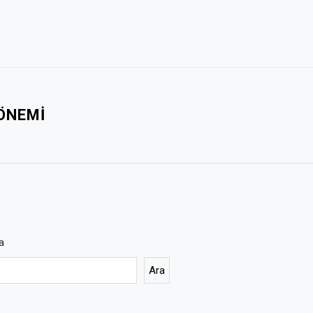
 ÖNEMI
a
Ara