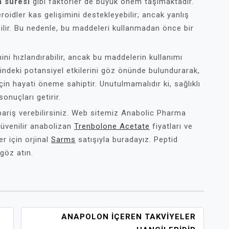
m süresi
gibi faktörler de büyük önem taşımaktadır.
eroidler kas gelişimini destekleyebilir; ancak yanlış
ilir. Bu nedenle, bu maddeleri kullanmadan önce bir
ini hızlandırabilir, ancak bu maddelerin kullanımı
zerindeki potansiyel etkilerini göz önünde bulundurarak,
için hayati öneme sahiptir. Unutulmamalıdır ki, sağlıklı
onuçları getirir.
pariş verebilirsiniz. Web sitemiz Anabolic Pharma
Güvenilir anabolizan
Trenbolone Acetate
fiyatları ve
r için orjinal
Sarms
satışıyla buradayız. Peptid
 göz atın.
ANAPOLON İÇEREN TAKVIYELER