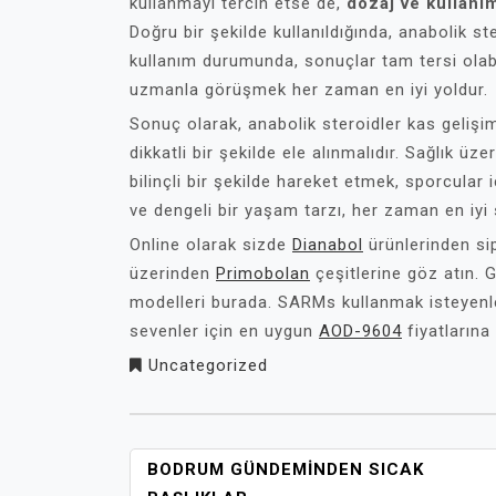
kullanmayı tercih etse de,
dozaj ve kullanı
Doğru bir şekilde kullanıldığında, anabolik st
kullanım durumunda, sonuçlar tam tersi olab
uzmanla görüşmek her zaman en iyi yoldur.
Sonuç olarak, anabolik steroidler kas gelişim
dikkatli bir şekilde ele alınmalıdır. Sağlık ü
bilinçli bir şekilde hareket etmek, sporcular 
ve dengeli bir yaşam tarzı, her zaman en iyi s
Online olarak sizde
Dianabol
ürünlerinden si
üzerinden
Primobolan
çeşitlerine göz atın. 
modelleri burada. SARMs kullanmak isteyenle
sevenler için en uygun
AOD-9604
fiyatlarına
Uncategorized
YAZI
BODRUM GÜNDEMINDEN SICAK