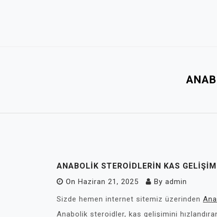
Skip
to
content
ANABO
ANABOLIK STEROIDLERIN KAS GELIŞIM
On
Haziran 21, 2025
By
admin
Sizde hemen internet sitemiz üzerinden
Ana
Anabolik steroidler, kas gelişimini hızlandır