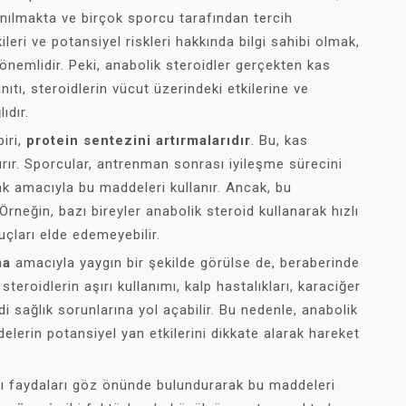
anılmakta ve birçok sporcu tarafından tercih
ileri ve potansiyel riskleri hakkında bilgi sahibi olmak,
emlidir. Peki, anabolik steroidler gerçekten kas
ıtı, steroidlerin vücut üzerindeki etkilerine ve
ıdır.
biri,
protein sentezini artırmalarıdır
. Bu, kas
ırır. Sporcular, antrenman sonrası iyileşme sürecini
k amacıyla bu maddeleri kullanır. Ancak, bu
 Örneğin, bazı bireyler anabolik steroid kullanarak hızlı
uçları elde edemeyebilir.
ma
amacıyla yaygın bir şekilde görülse de, beraberinde
steroidlerin aşırı kullanımı, kalp hastalıkları, karaciğer
i sağlık sorunlarına yol açabilir. Bu nedenle, anabolik
elerin potansiyel yan etkilerini dikkate alarak hareket
ığı faydaları göz önünde bulundurarak bu maddeleri