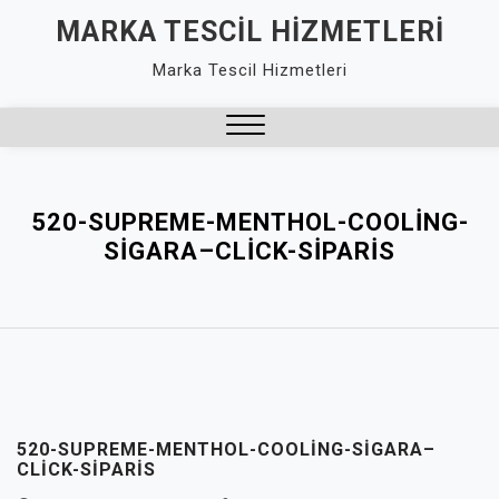
Skip
MARKA TESCIL HIZMETLERI
to
Marka Tescil Hizmetleri
content
Close
Menu
520-SUPREME-MENTHOL-COOLING-
SIGARA–CLICK-SIPARIS
520-SUPREME-MENTHOL-COOLING-SIGARA–
CLICK-SIPARIS