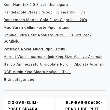
Kent Nanotek 2.0 Silver ithal sigara
Handelsgold Classic Wood Tip sigarillo – 5’s
Dannemann Moods Gold Filter Sigarillo – 20’s
Mac Baren Cellini Forte Pipo Tütünü
Cohiba Extra Petit Robusto Puro – 5’s Gift Pack
DOMİNİC
Rattray’s Royal Albert Pipo Tütünü
Hornet Vanilla sarma kağıdı King Size Vanilya Aromalı
Italico Ammezzato Chocolate Puro – Çikolata Aromalı
OCB Virgin Kısa Sigara Kağıdı – Tekli
Uncategorized
YAZI
ZIG-ZAG-SLIM-
ELF-BAR-BC6000-
GEZINMESI
POSET-SIGARA-
PEACH-ICE-PUFF–